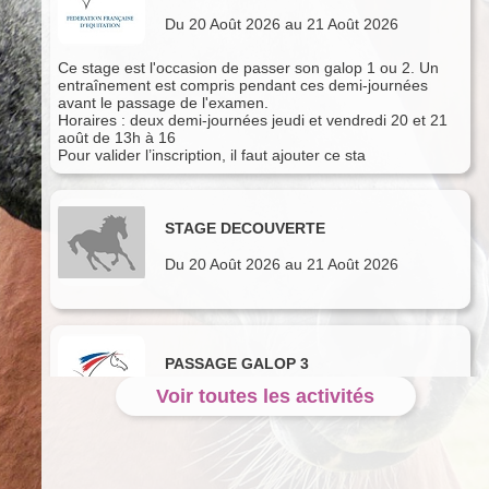
Du 20 Août 2026 au 21 Août 2026
Ce stage est l'occasion de passer son galop 1 ou 2. Un
entraînement est compris pendant ces demi-journées
avant le passage de l'examen.
Horaires : deux demi-journées jeudi et vendredi 20 et 21
août de 13h à 16
Pour valider l’inscription, il faut ajouter ce sta
STAGE DECOUVERTE
Du 20 Août 2026 au 21 Août 2026
PASSAGE GALOP 3
Voir toutes les activités
Du 24 Août 2026 au 25 Août 2026
Ce stage est l'occasion de passer son galop 3. Un
entraînement est compris avant le passage de l'examen.
Horaires : deux journées lundi 24 et mardi 25 août de 9h à